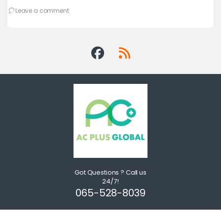
เพ
Leave a comment
Got Questions ? Call us
24/7!
065-528-8039