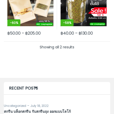
-
60%
-
58%
฿
50.00
–
฿
205.00
฿
40.00
–
฿
130.00
This product has multiple variants. The options may be cho
This product has multiple var
Showing all 2 results
RECENT POSTS
-
Uncategorized
July 18, 2022
Un
สกรีน บล็อกสกรีน รับสกรีนถุง ออกแบบโลโก้
รู