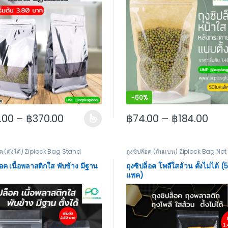
-
50%
.00
–
฿
370.00
฿
74.00
–
฿
184.00
 may be chosen on the product page
roduct has multiple variants. The options may be chosen on the
This product has multiple va
อค (ตั้งได้) Ziplock Bag Stand
ถุงซิปล๊อค (ก้นแบน) Ziplock Bag No
็อค เนื้อพลาสติกใส พับข้าง มีฐาน
ถุงซิปล็อค โพลีใสล้วน ตั้งไม่ได้ 
แพค)