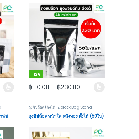
-
12%
฿
110.00
–
฿
230.00
 product page
riants. The options may be chosen on the product page
This product has multiple variants. The options m
d
ถุงซิปล๊อค (ตั้งได้) Ziplock Bag Stand
าฟท์
ถุงซิปล็อค หน้าใส หลังทอง ตั้งได้ (50ใบ)