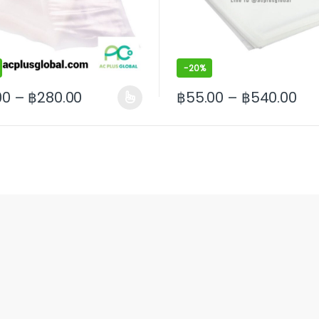
-
20%
00
–
฿
280.00
฿
55.00
–
฿
540.00
 may be chosen on the product page
roduct has multiple variants. The options may be chosen on the
This product has multiple va