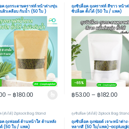
็อค ถุงกระดาษคราฟท์ หน้าต่างขุ่น
ถุงซิปล็อค ถุงคราฟท์ สีขาว หน้าต่
รุ่นผิวเคลือบ กันน้ำ (50 ใบ )
ซิปล็อค ตั้งได้ (50 ใบ / แพค)
-
65%
00
–
฿
180.00
฿
53.00
–
฿
182.00
 may be chosen on the product page
roduct has multiple variants. The options may be chosen on the
This product has multiple va
อค (ตั้งได้) Ziplock Bag Stand
ถุงซิปล๊อค (ตั้งได้) Ziplock Bag Stan
็อค ถุงฟอยด์ ด้านหน้าใส ด้านหลัง
ถุงซิปล็อค ถุงฟอยด์ เจาะหน้าต่าง ต
งได้ (50 ใบ / แพค)
หลากสี (50 ใบ/แพค)-acplusgl