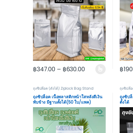
฿
347.00
–
฿
630.00
฿
190
This product has multiple variants. The options
This p
ถุงซิปล๊อค (ตั้งได้) Ziplock Bag Stand
ถุงซิปล๊
ถุงซิปล็อค เนื้อพลาสติกหน้าใสหลังสีเงิน
ถุงซิปล
พับข้าง มีฐานตั้งได้(50 ใบ/แพค)
ตั้งได้