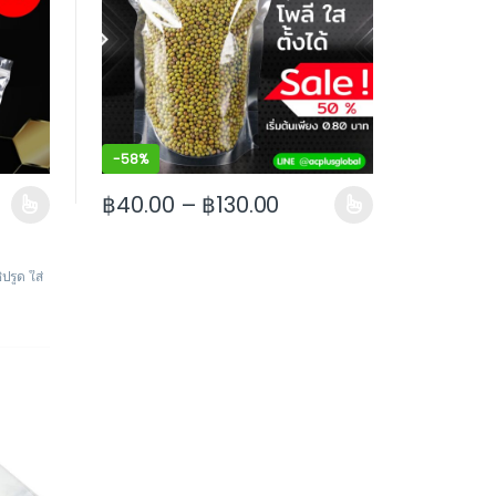
-
58%
฿
40.00
–
฿
130.00
 product page
riants. The options may be chosen on the product page
This product has multiple variants. The options m
ิปรูด ใส่