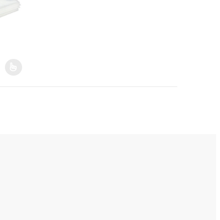
 product page
riants. The options may be chosen on the product page