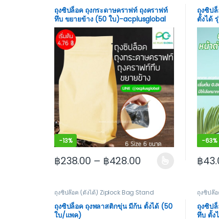
ถุงซิปล็อค ถุงกระดาษคราฟท์ ถุงคราฟท์
ถุงซิปล
ทึบ ขยายข้าง (50 ใบ)-acplusglobal
ตั้งได้ 
-
13%
-
63%
฿
238.00
–
฿
428.00
฿
43.
This product has multiple variants. The options
This p
ถุงซิปล๊อค (ตั้งได้) Ziplock Bag Stand
ถุงซิปล๊
ถุงซิปล็อค ถุงพลาสติกขุ่น มีก้น ตั้งได้ (50
ถุงซิปล
ใบ/แพค)
ทึบ ตั้