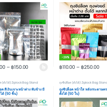
-
29%
.00
–
฿
150.00
฿
110.00
–
฿
250.00
 may be chosen on the product page
roduct has multiple variants. The options may be chosen on the
This product has multiple va
อค (ตั้งได้) Ziplock Bag Stand
ถุงซิปล๊อค (ตั้งได้) Ziplock Bag Stan
็อค สีเงินเจาะหน้าต่าง พับข้าง มี
ถุงซิปล็อค หน้าใส หลังกระดาษคร
งได้ (50 ชิ้น)
ตั้งได้ (50 ใบ)