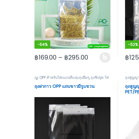
-
54%
-
52%
฿
169.00
–
฿
295.00
฿
125
This product has multiple variants. The options
This p
ถุง OPP สำหรับใส่เบเกอรี่และถุงอื่นๆ
,
ถุงซิปรูด ใส่
ถุงสูญญ
เสื้อผ้า ถุงฝากาว ถุงOPP ถุงผ้า
PET/PE
ถุงฝากาว OPP แถบขาวมีรูแขวน
ถุงสูญญ
PET/PE