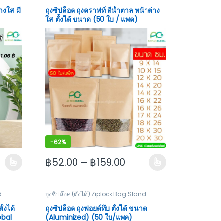
างใส มี
ถุงซิปล็อค ถุงคราฟท์ สีน้ำตาล หน้าต่าง
ใส ตั้งได้ ขนาด (50 ใบ / แพค)
-
62%
฿
52.00
–
฿
159.00
 product page
riants. The options may be chosen on the product page
This product has multiple variants. The options m
d
ถุงซิปล๊อค (ตั้งได้) Ziplock Bag Stand
ั้งได้
ถุงซิปล็อค ถุงฟอยด์ทึบ ตั้งได้ ขนาด
obal
(Aluminized) (50 ใบ/แพค)