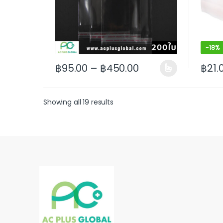
-
18%
฿
95.00
–
฿
450.00
฿
21.
This product has multiple variants. The options
This p
Showing all 19 results