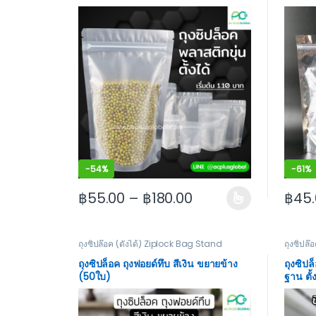
-
54%
-
61%
฿
55.00
–
฿
180.00
฿
45
This product has multiple variants. The options
This p
ถุงซิปล๊อค (ตั้งได้) Ziplock Bag Stand
ถุงซิปล๊
ถุงซิปล็อค ถุงฟอยด์ทึบ สีเงิน ขยายข้าง
ถุงซิปล
(50ใบ)
ฐาน ตั้