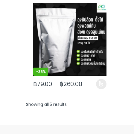
(50ใบ)
-
38%
฿
79.00
–
฿
260.00
This product has multiple variants. The options
Showing all 5 results