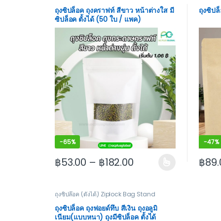
ถุงซิปล็อค ถุงคราฟท์ สีขาว หน้าต่างใส มี
ถุงซิปล
ซิปล็อค ตั้งได้ (50 ใบ / แพค)
-
65%
-
47%
฿
53.00
–
฿
182.00
฿
89.
This product has multiple variants. The options
This p
ถุงซิปล๊อค (ตั้งได้) Ziplock Bag Stand
ถุงซิปล็อค ถุงฟอยด์ทึบ สีเงิน ถุงอลูมิ
เนียม(แบบหนา) ถุงมีซิปล็อค ตั้งได้