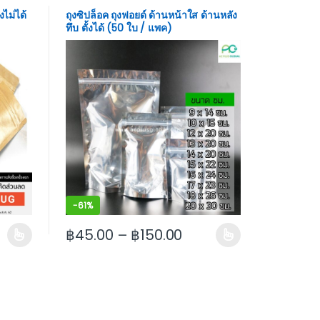
งไม่ได้
ถุงซิปล็อค ถุงฟอยด์ ด้านหน้าใส ด้านหลัง
ทึบ ตั้งได้ (50 ใบ / แพค)
-
61%
฿
45.00
–
฿
150.00
 product page
riants. The options may be chosen on the product page
This product has multiple variants. The options m