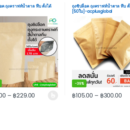
็อค ถุงคราฟท์น้ำตาล ทึบ ตั้งได้
ถุงซิปล็อค ถุงคราฟท์น้ำตาล ทึบ ตั้
[50ใบ]-acplusglobal
-
39%
00
–
฿
229.00
฿
105.00
–
฿
300.00
 may be chosen on the product page
roduct has multiple variants. The options may be chosen on the
This product has multiple va