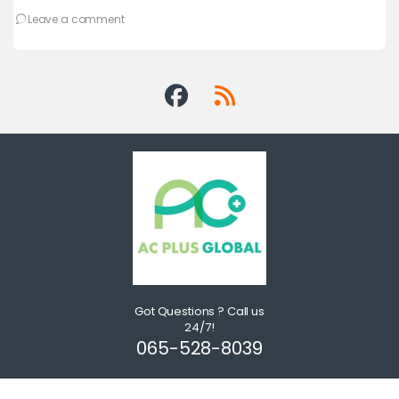
เพ
Leave a comment
Got Questions ? Call us
24/7!
065-528-8039