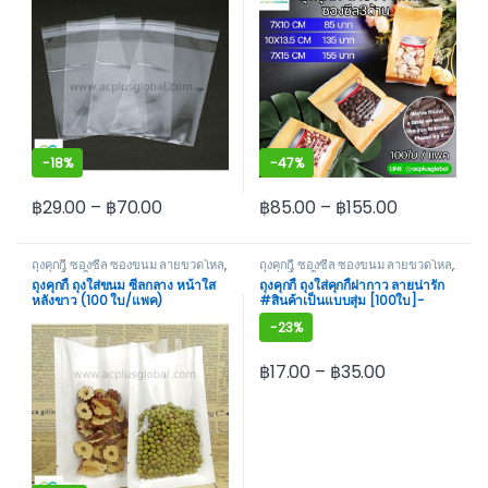
-
18%
-
47%
฿
29.00
–
฿
70.00
฿
85.00
–
฿
155.00
This product has multiple variants. The options may be cho
This product has multiple var
ถุงคุกกี้ ซองซีล ซองขนม ลายขวดโหล
,
ถุงคุกกี้ ซองซีล ซองขนม ลายขวดโหล
,
ถุงคุกกี้ ถุงใส่ขนม
ถุงคุกกี้ ถุงใส่ขนม
ถุงคุกกี้ ถุงใส่ขนม ซีลกลาง หน้าใส
ถุงคุกกี้ ถุงใส่คุกกี้ฝากาว ลายน่ารัก
หลังขาว (100 ใบ/แพค)
#สินค้าเป็นแบบสุ่ม [100ใบ]-
acplusglobal
-
23%
฿
17.00
–
฿
35.00
This product has multiple var