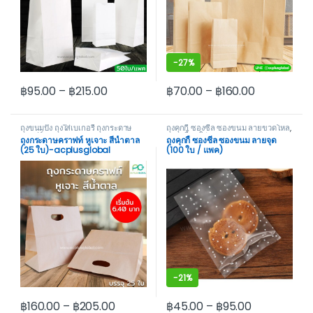
-
27%
฿
95.00
–
฿
215.00
฿
70.00
–
฿
160.00
This product has multiple variants. The options may be cho
This product has multiple var
ถุงขนมปัง ถุงใส่เบเกอรี่ ถุงกระดาษ
ถุงคุกกี้ ซองซีล ซองขนม ลายขวดโหล
,
คราฟท์
ถุงคุกกี้ ถุงใส่ขนม
ถุงกระดาษคราฟท์ หูเจาะ สีน้ำตาล
ถุงคุกกี้ ซองซีล ซองขนม ลายจุด
(25 ใบ)-acplusglobal
(100 ใบ / แพค)
-
21%
฿
160.00
–
฿
205.00
฿
45.00
–
฿
95.00