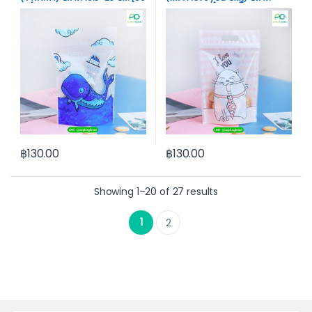
ใบ]- acplusglobal
15.3×23 ซม. [50 ใบ] –
acplusgloba
฿
130.00
฿
130.00
Showing 1–20 of 27 results
1
2