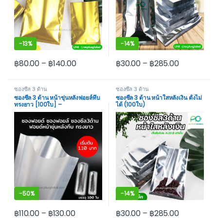
-
13%
-
14%
฿
80.00
–
฿
140.00
฿
30.00
–
฿
285.00
This product has multiple variants. The options may be cho
This product has multiple var
ซองซีล 3 ด้าน
ซองซีล 3 ด้าน
ซองซีล 3 ด้าน หน้าขุ่นหลังฟอยล์ทึบ
ซองซีล 3 ด้าน หน้าใสหลังเงิน ตั้งไม่
ทรงยาว [100ใบ] –
ได้ (100ใบ)
acplusglobal
-
50%
-
14%
฿
110.00
–
฿
130.00
฿
30.00
–
฿
285.00