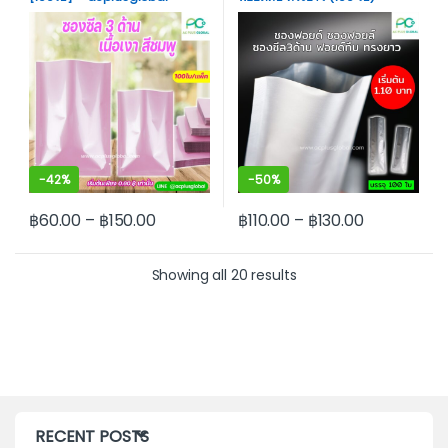
acplusglobal
-
42%
-
50%
฿
60.00
–
฿
150.00
฿
110.00
–
฿
130.00
This product has multiple variants. The options may be cho
This product has multiple var
Showing all 20 results
RECENT POSTS