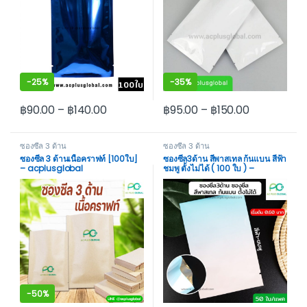
-
25%
-
35%
฿
90.00
–
฿
140.00
฿
95.00
–
฿
150.00
This product has multiple variants. The options may be cho
This product has multiple var
ซองซีล 3 ด้าน
ซองซีล 3 ด้าน
ซองซีล 3 ด้านเนื้อคราฟท์ [100ใบ]
ซองซีล3ด้าน สีพาสเทล ก้นแบน สีฟ้า
– acplusglobal
ชมพู ตั้งไม่ได้ ( 100 ใบ ) –
acplusglobal
-
50%