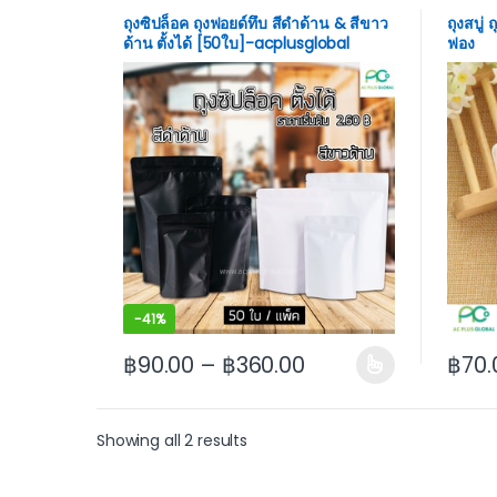
ถุงซิปล็อค ถุงฟอยด์ทึบ สีดำด้าน & สีขาว
ถุงสบู่
ด้าน ตั้งได้ [50ใบ]-acplusglobal
ฟอง
-
41%
฿
90.00
–
฿
360.00
฿
70.
This product has multiple variants. The options
This p
Showing all 2 results