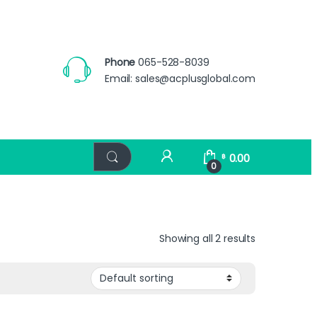
Phone
065-528-8039
Email:
sales@acplusglobal.com
0.00
฿
0
Showing all 2 results