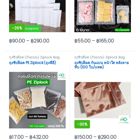
-
26%
฿
90.00
–
฿
290.00
฿
55.00
–
฿
165.00
This product has multiple variants. The options may be cho
This product has multiple var
ถุงซิปล๊อค (ก้นแบน) Ziplock Bag
ถุงซิปล๊อค (ก้นแบน) Ziplock Bag
Not Stand
Not Stand
ถุงซิปล็อค PE Ziplock (ถุงพีอี)
ถุงซิปล็อค ก้นแบน หน้าใส หลังลาย
ทึบ (100 ใบ/แพค)
-
30%
฿
17.00
–
฿
432.00
฿
150.00
–
฿
290.00