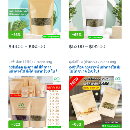
-
63%
-
65%
฿
43.00
–
฿
180.00
฿
53.00
–
฿
182.00
This product has multiple variants. The options may be cho
This product has multiple var
ถุงซิปล๊อค (ตั้งได้) Ziplock Bag
ถุงซิปล๊อค (ก้นแบน) Ziplock Bag
Stand
Not Stand
ถุงซิปล็อค ถุงคราฟท์ สีน้ำตาล
ถุงซิปล็อค ถุงคราฟท์ หน้าต่างใส ตั้ง
หน้าต่างใส ตั้งได้ ขนาด (50 ใบ /
ไม่ได้ ขนาด (50ใบ)
แพค)
-
62%
-
60%