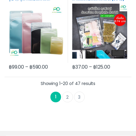
[100ใบ]
acplusglobal
฿
99.00
–
฿
590.00
฿
37.00
–
฿
125.00
This product has multiple variants. The options may be cho
This product has multiple var
Showing 1–20 of 47 results
1
2
3