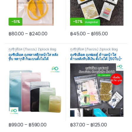
-
51%
-
57%
฿
80.00
–
฿
240.00
฿
45.00
–
฿
165.00
This product has multiple variants. The options may be cho
This product has multiple var
ถุงซิปล๊อค (ก้นแบน) Ziplock Bag
ถุงซิปล๊อค (ก้นแบน) Ziplock Bag
Not Stand
Not Stand
ถุงซิปล็อค ถุงพลาสติกหน้าใส หลัง
ถุงซิปล็อค ถุงฟอยด์ ด้านหน้าใส
ทึบ หลากสี ก้นแบนตั้งไม่ได้
ด้านหลังทึบสีเงิน ตั้งไม่ได้ [50ใบ]-
[100ใบ]
acplusglobal
฿
99.00
–
฿
590.00
฿
37.00
–
฿
125.00
This product has multiple variants. The options may be cho
This product has multiple var