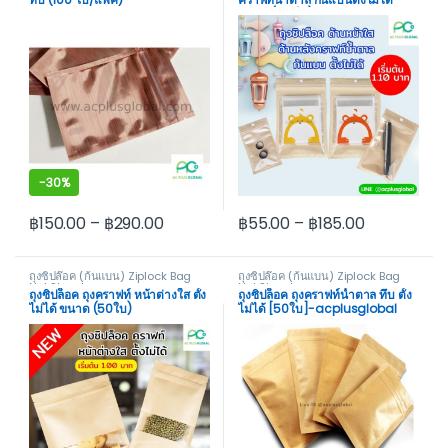
ขนาด (50 ใบ)
-
30%
฿
150.00
–
฿
290.00
฿
55.00
–
฿
185.00
This product has multiple variants. The options may be cho
This product has multiple var
ถุงซิปล๊อค (ก้นแบน) Ziplock Bag
ถุงซิปล๊อค (ก้นแบน) Ziplock Bag
Not Stand
Not Stand
ถุงซิปล็อค ถุงคราฟท์ หน้าต่างใส ตั้ง
ถุงซิปล็อค ถุงคราฟท์น้ำตาล ทึบ ตั้ง
ไม่ได้ ขนาด (50ใบ)
ไม่ได้ [50ใบ]-acplusglobal