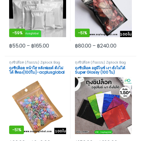
-
59%
-
51%
฿
55.00
–
฿
165.00
฿
80.00
–
฿
240.00
This product has multiple variants. The options may be cho
This product has multiple var
ถุงซิปล๊อค (ก้นแบน) Ziplock Bag
ถุงซิปล๊อค (ก้นแบน) Ziplock Bag
Not Stand
Not Stand
ถุงซิปล็อค หน้าใส หลังฟอยด์ ตั้งไม่
ถุงซิปล็อค อลูมิไนซ์ เงา ตั้งไม่ได้
ได้ สีทอง[100ใบ]-acplusglobal
Super Glossy (100 ใบ)
-
51%