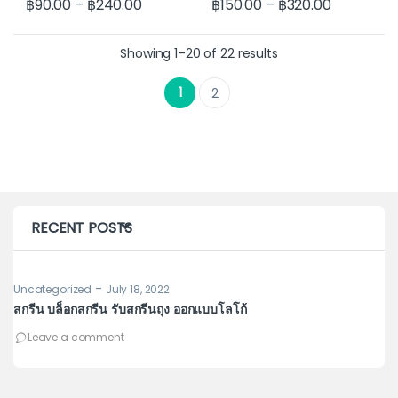
฿
90.00
–
฿
240.00
฿
150.00
–
฿
320.00
This product has multiple variants. The options may be cho
This product has multiple var
Showing 1–20 of 22 results
1
2
RECENT POSTS
-
Uncategorized
July 18, 2022
Un
สกรีน บล็อกสกรีน รับสกรีนถุง ออกแบบโลโก้
รู
เพ
Leave a comment